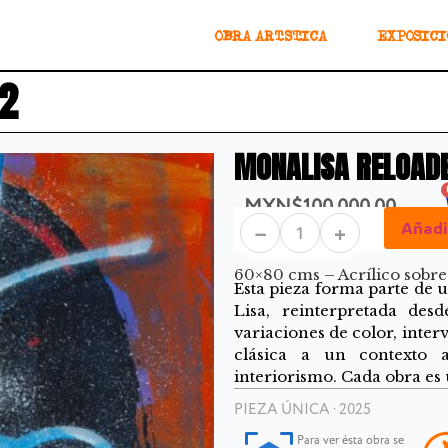
OBRA ARTÍSTICA
EXPOSICI
 2
MONALISA RELOAD
MXN$
100,000.00
Añadir
−
+
60×80 cms – Acrílico sobre
Esta pieza forma parte de u
Lisa, reinterpretada des
variaciones de color, inter
clásica a un contexto 
interiorismo. Cada obra es u
PIEZA ÚNICA · 2025
Para ver ésta obra se