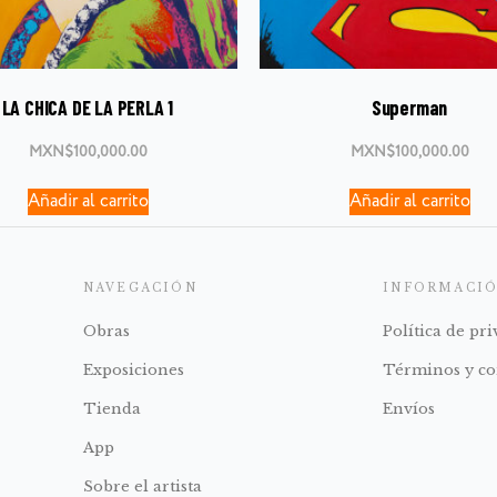
LA CHICA DE LA PERLA 1
Superman
MXN$
100,000.00
MXN$
100,000.00
Añadir al carrito
Añadir al carrito
NAVEGACIÓN
INFORMACI
Obras
Política de pr
Exposiciones
Términos y co
Tienda
Envíos
App
Sobre el artista