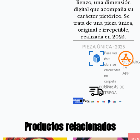
lienzo, una dimensión
digital que acompaña su
carácter pictórico. Se
trata de una pieza única,
original e irrepetible,
realizada en 2025.
PIEZA ÚNICA · 2025
Para ver
ésta
DESCAR
obra se
LA
encuentra
APP
en
carpeta
Neon 3
POLÍTICAS DE
ENTREGA
Productos relacionados
MXN