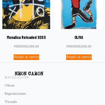
Monalisa Reloaded XOXO
OLIVA
MXN$
100,000.00
MXN$
100,000.00
Añadir al carrito
Añadir al carrito
NEON CARON
NAVEGACIÓN
Obras
Exposiciones
Tienda