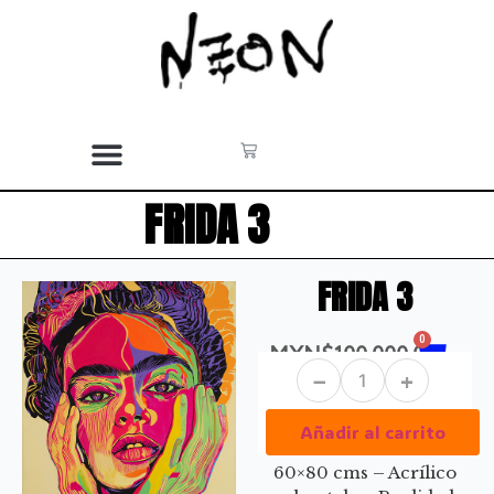
FRIDA 3
FRIDA 3
0
MXN$
100,000.00
−
+
Añadir al carrito
60×80 cms – Acrílico