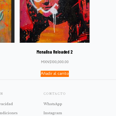
Monalisa Reloaded 2
MXN$
100,000.00
Añadir al carrito
ÓN
CONTACTO
ivacidad
WhatsApp
ndiciones
Instagram