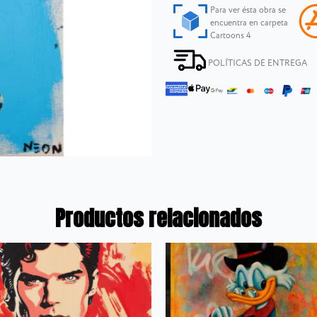
Para ver ésta obra se
encuentra en carpeta
Cartoons 4
POLÍTICAS DE ENTREGA
Productos relacionados