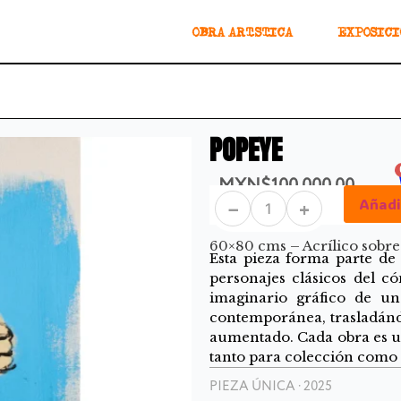
OBRA ARTÍSTICA
EXPOSICI
POPEYE
MXN$
100,000.00
Añadir
−
+
60×80 cms – Acrílico sobre
Esta pieza forma parte de 
personajes clásicos del c
imaginario gráfico de u
contemporánea, trasladándo
aumentado. Cada obra es una
tanto para colección como 
PIEZA ÚNICA · 2025