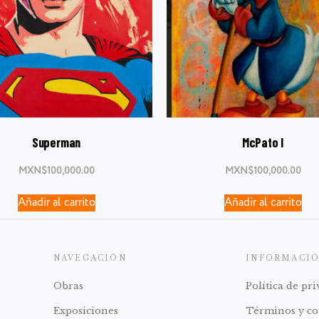
Superman
McPato I
MXN$
100,000.00
MXN$
100,000.00
Añadir al carrito
Añadir al carrito
NAVEGACIÓN
INFORMACI
Obras
Política de pr
Exposiciones
Términos y co