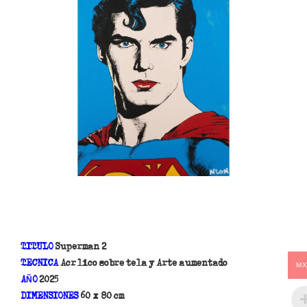
TITULO
Superman 2
TECNICA
Acrílico sobre tela y Arte aumentado
M
A
O
2025
Ñ
DIMENSIONES
60 x 80 cm