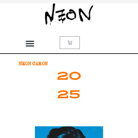
NEON CARON
20
25