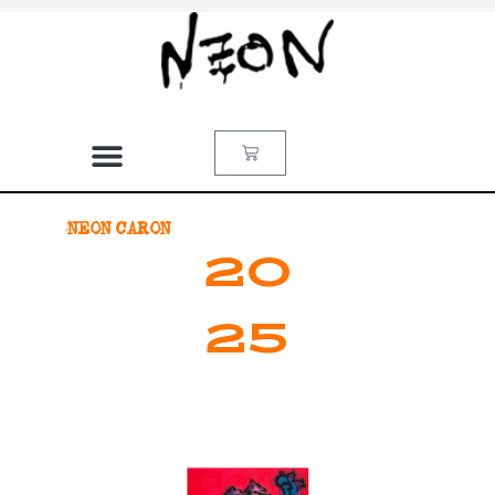
NEON CARON
20
25